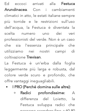
Ed eccoci arrivati alla 
Festuca 
Arundinacea
. Con i cambiamenti 
climatici in atto, le estati italiane sempre 
più torride e le restrizioni sull'uso 
dell'acqua, la Festuca è diventata la 
scelta numero uno dei veri 
professionisti del verde. Non è un caso 
che sia l'essenza principale che 
utilizziamo nei nostri campi di 
coltivazione 
Trevisan
.
La Festuca è un'erba dalla foglia 
leggermente più larga e robusta, dal 
colore verde scuro e profondo, che 
offre vantaggi ineguagliabili.
I PRO (Perché domina sulle altre):
Radici profondissime:
 A 
differenza del Loietto, la 
Festuca sviluppa radici che 
possono scendere fino a 60-80 