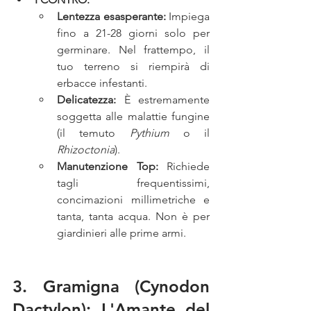
Lentezza esasperante:
 Impiega 
fino a 21-28 giorni solo per 
germinare. Nel frattempo, il 
tuo terreno si riempirà di 
erbacce infestanti.
Delicatezza:
 È estremamente 
soggetta alle malattie fungine 
(il temuto 
Pythium
 o il 
Rhizoctonia
).
Manutenzione Top:
 Richiede 
tagli frequentissimi, 
concimazioni millimetriche e 
tanta, tanta acqua. Non è per 
giardinieri alle prime armi.
3. Gramigna (Cynodon 
Dactylon): L'Amante del 