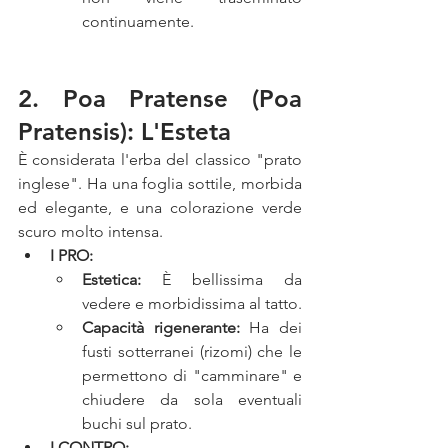
continuamente.
2. Poa Pratense (Poa 
Pratensis): L'Esteta
È considerata l'erba del classico "prato 
inglese". Ha una foglia sottile, morbida 
ed elegante, e una colorazione verde 
scuro molto intensa.
I PRO:
Estetica:
 È bellissima da 
vedere e morbidissima al tatto.
Capacità rigenerante:
 Ha dei 
fusti sotterranei (rizomi) che le 
permettono di "camminare" e 
chiudere da sola eventuali 
buchi sul prato.
I CONTRO: