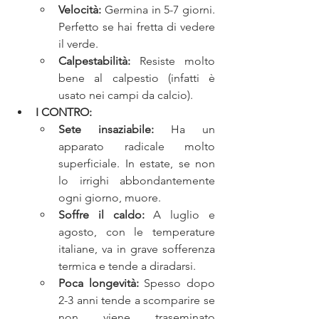
Velocità:
 Germina in 5-7 giorni. 
Perfetto se hai fretta di vedere 
il verde.
Calpestabilità:
 Resiste molto 
bene al calpestio (infatti è 
usato nei campi da calcio).
I CONTRO:
Sete insaziabile:
 Ha un 
apparato radicale molto 
superficiale. In estate, se non 
lo irrighi abbondantemente 
ogni giorno, muore.
Soffre il caldo:
 A luglio e 
agosto, con le temperature 
italiane, va in grave sofferenza 
termica e tende a diradarsi.
Poca longevità:
 Spesso dopo 
2-3 anni tende a scomparire se 
non viene traseminato 